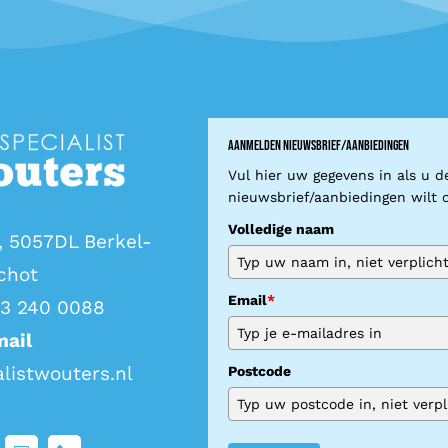
Aanmelden nieuwsbrief/aanbiedingen
Vul hier uw gegevens in als u d
nieuwsbrief/aanbiedingen wilt 
Volledige naam
, 5057DL Berkel-
chot
Email
*
13 240 0088
mail
alistwouters.nl
Postcode