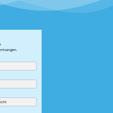
e
ontvangen.