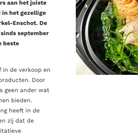
rs aan het juiste
 in het gezellige
rkel-Enschot. De
n sinds september
e beste
f in de verkoop en
 producten. Door
als geen ander wat
nnen bieden.
ng heeft in de
en zij dat de
itatieve