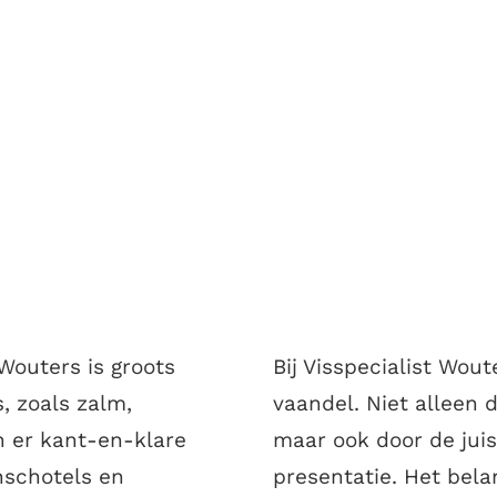
Wouters is groots
Bij Visspecialist Wout
s, zoals zalm,
vaandel. Niet alleen d
n er kant-en-klare
maar ook door de juis
nschotels en
presentatie. Het bel