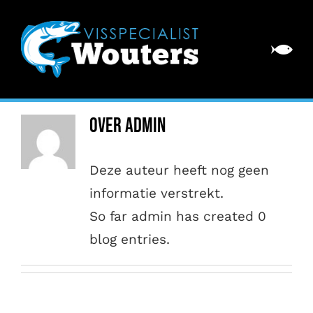
Ga
naar
Togg
inhoud
Navi
Home
Over
admin
Over ons
Deze auteur heeft nog geen
Assortiment
informatie verstrekt.
Visschotels
So far admin has created 0
blog entries.
Contact